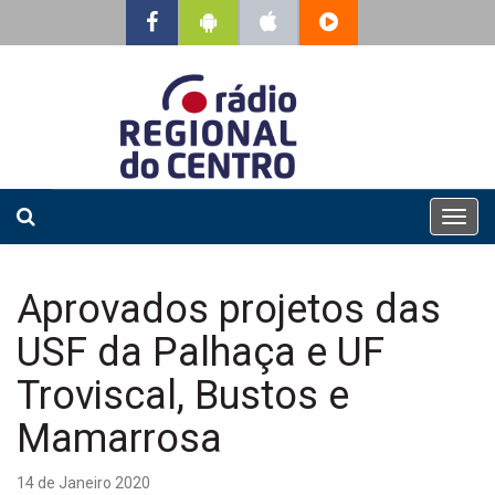
T
o
g
g
Aprovados projetos das
l
e
USF da Palhaça e UF
n
a
Troviscal, Bustos e
v
Mamarrosa
i
g
a
14 de Janeiro 2020