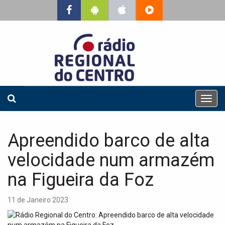
T
o
g
g
Apreendido barco de alta
l
e
velocidade num armazém
n
a
na Figueira da Foz
v
i
11 de Janeiro 2023
g
a