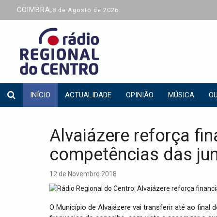
COIMBRA,
8 de Agosto de 2026
INÍCIO
ACTUALIDADE
OPINIÃO
MÚSICA
OU
Alvaiázere reforça fi
competências das jun
12 de Novembro 2018
O Município de Alvaiázere vai transferir até ao fina