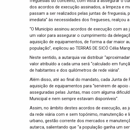
freguesias do concelho, com vista a assegurar o c
dos acordos de execução assinados, a limpeza e ma
passam a ser realizados pelas juntas de freguesia,
imediata” às necessidades dos fregueses, realçou a
“O Município assinou acordos de execução com as j
um valor para assegurar o cumprimento da delegaçã
aquisição de equipamentos, de forma a dar maior a
população”, explicou ao TERRAS DE SICÓ Célia Marq
Neste sentido, a autarquia vai distribuir “aproximad
valor atribuído a cada uma será “calculado em funçã
de habitantes e dos quilómetros de rede viária”.
Além disso, até ao final do mandato, cada Junta de
aquisição de equipamentos para “servirem de apoio
asseguradas pelas Juntas, mas com alguma dificu
Municipal e nem sempre estavam disponíveis”.
Assim, no âmbito destes acordos de execução, as j
da rede viária com e sem topónimo, manutenção e l
urbano, gestão corrente dos mercados e manutenção
autarca, salientando que “a população ganha um ser