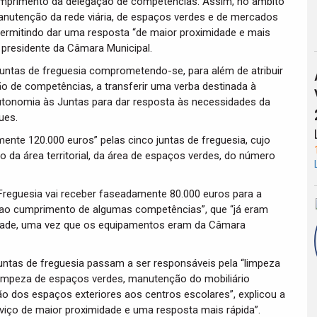
umprimento da delegação de competências. Assim, no âmbito
nutenção da rede viária, de espaços verdes e de mercados
 permitindo dar uma resposta “de maior proximidade e mais
 presidente da Câmara Municipal.
untas de freguesia comprometendo-se, para além de atribuir
o de competências, a transferir uma verba destinada à
utonomia às Juntas para dar resposta às necessidades da
ues.
amente 120.000 euros” pelas cinco juntas de freguesia, cujo
o da área territorial, da área de espaços verdes, do número
 Freguesia vai receber faseadamente 80.000 euros para a
 ao cumprimento de algumas competências”, que “já eram
ldade, uma vez que os equipamentos eram da Câmara
untas de freguesia passam a ser responsáveis pela “limpeza
impeza de espaços verdes, manutenção do mobiliário
 dos espaços exteriores aos centros escolares”, explicou a
viço de maior proximidade e uma resposta mais rápida”.