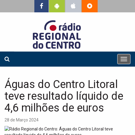
T
o
g
g
Águas do Centro Litoral
l
e
teve resultado líquido de
n
a
4,6 milhões de euros
v
i
28 de Março 2024
g
a