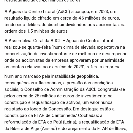
t
i
A Águas do Centro Litoral (AdCL) alcançou, em 2023, um
o
resultado líquido cifrado em cerca de 4,6 milhões de euros,
n
tendo sido deliberado distribuir dividendos aos accionistas, na
ordem dos 1,5 milhões de euros.
A Assembleia-Geral da AdCL – Águas do Centro Litoral
realizou-se quarta-feira “num clima de elevada expectativa na
concretização de investimentos e de melhoria de desempenho,
onde os accionistas da empresa aprovaram por unanimidade
as contas relativas ao exercício de 2023”, refere a empresa
Num ano marcado pela instabilidade geopolítica,
consequências inflacionárias, e pressão das condições
sociais, o Conselho de Administração da AdCL congratula-se
pelos cerca de 25 milhões de euros de investimento na
construção e requalificação de activos, um valor nunca
registado ao longo da Concessão. Em destaque estão a
construção da ETAR de Cantanhede/ Cochadas; a
reformulação da ETA do Paúl (Leiria); a requalificação da ETA
da Ribeira de Alge (Ansião) e do arejamento da ETAR de Ílhavo,