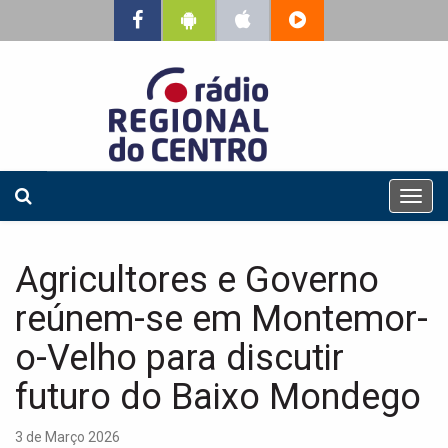
T
o
g
g
Agricultores e Governo
l
e
reúnem-se em Montemor-
n
a
o-Velho para discutir
v
futuro do Baixo Mondego
i
g
a
3 de Março 2026