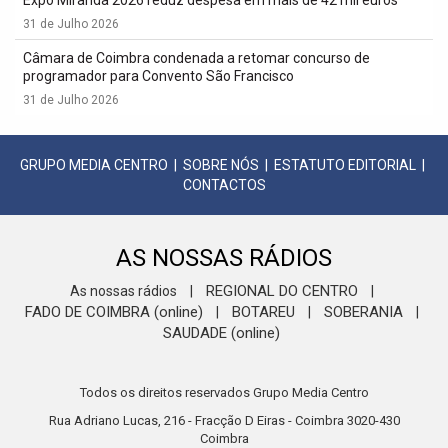
Expo Miranda 2026 reduz despesa em mais de 42 mil euros
31 de Julho 2026
Câmara de Coimbra condenada a retomar concurso de
programador para Convento São Francisco
31 de Julho 2026
GRUPO MEDIA CENTRO
|
SOBRE NÓS
|
ESTATUTO EDITORIAL
|
CONTACTOS
AS NOSSAS RÁDIOS
REGIONAL DO CENTRO
As nossas rádios
|
|
FADO DE COIMBRA (online)
BOTAREU
SOBERANIA
|
|
|
SAUDADE (online)
Todos os direitos reservados Grupo Media Centro
Rua Adriano Lucas, 216 - Fracção D Eiras - Coimbra 3020-430
Coimbra