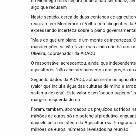
rio Mondego mais seguro poderá não ser eficaz, se
algo que recusam.
Neste sentido, cerca de duas centenas de agriculto
reuniram em Montemor-o-Velho com dirigentes da As
expressando incerteza sobre o plano governamental,
“Mais do que um plano, é um monte de incertezas. O
manutenções se vão fazer mas ainda não há uma def
Oliveira, coordenador da ADACO.
O responsável acrescentou, ainda, que independent
agricultores “não aceitam aumentos dos preços da 
Segundo dados da ADACO, actualmente os agriculto
(valor que inclui a água das culturas de milho e ar
sistema de rega). Este valor é um “pouco superio
margem esquerda do rio.
Foram, também, abordados os prejuízos sofridos 
milhões de euros só no potencial produtivo, enquan
daquele pelo ministério da Agricultura via Programa
milhões de euros, números revelados na reunião.