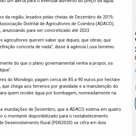
ndo um alerta para o eventual aumento do preço da água,
res da região, lesados pelas cheias de Dezembro de 2019,
sociação Distrital de Agricultores de Coimbra (ADACO),
 anunciando para ser concretizado até 2023.
s agricultores querem saber que diques, que obras, que
inição concreta de nada”, disse à agência Lusa Isménio
emente do que o plano governamental venha a propor, os
água”.
res do Mondego, pagam cerca de 85 a 90 euros por hectare
roz, que chega aos terrenos por gravidade e a manutenção do
r” para quem recebe água por bombagem, nomeadamente na
nas inundações de Dezembro, que a ADACO estima em quatro
to o montante disponibilizado para o restabelecimento
 de Desenvolvimento Rural (PDR2020) se cifra em dois