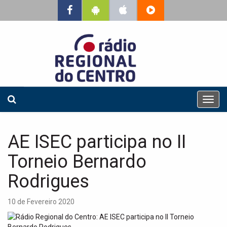
T
o
g
g
AE ISEC participa no II
l
e
Torneio Bernardo
n
a
Rodrigues
v
i
10 de Fevereiro 2020
g
a