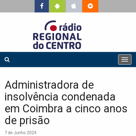
T
o
g
g
Administradora de
l
e
insolvência condenada
n
a
em Coimbra a cinco anos
v
de prisão
i
g
a
7 de Junho 2024