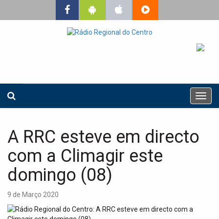
T
o
g
g
A RRC esteve em directo
l
e
com a Climagir este
n
a
domingo (08)
v
i
9 de Março 2020
g
a