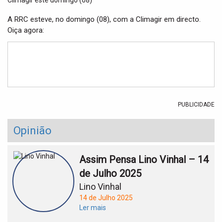
t
i
A RRC esteve, no domingo (08), com a Climagir em directo.
o
Oiça agora:
n
PUBLICIDADE
Opinião
Assim Pensa Lino Vinhal – 14
de Julho 2025
Lino Vinhal
14 de Julho 2025
Ler mais