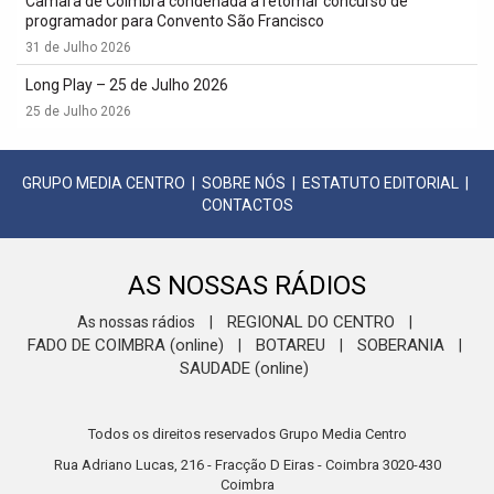
Câmara de Coimbra condenada a retomar concurso de
programador para Convento São Francisco
31 de Julho 2026
Long Play – 25 de Julho 2026
25 de Julho 2026
GRUPO MEDIA CENTRO
|
SOBRE NÓS
|
ESTATUTO EDITORIAL
|
CONTACTOS
AS NOSSAS RÁDIOS
REGIONAL DO CENTRO
As nossas rádios
|
|
FADO DE COIMBRA (online)
BOTAREU
SOBERANIA
|
|
|
SAUDADE (online)
Todos os direitos reservados Grupo Media Centro
Rua Adriano Lucas, 216 - Fracção D Eiras - Coimbra 3020-430
Coimbra