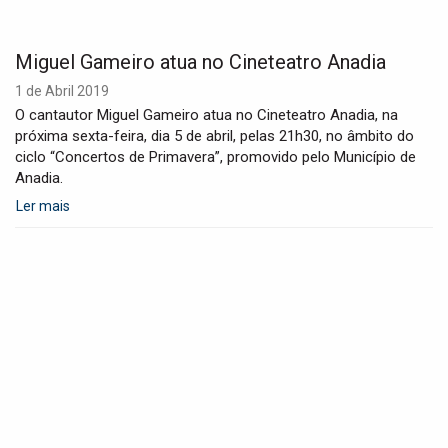
t
i
o
Miguel Gameiro atua no Cineteatro Anadia
n
1 de Abril 2019
O cantautor Miguel Gameiro atua no Cineteatro Anadia, na
próxima sexta-feira, dia 5 de abril, pelas 21h30, no âmbito do
ciclo “Concertos de Primavera”, promovido pelo Município de
Anadia.
Ler mais