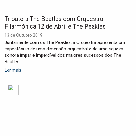
t
i
o
Tributo a The Beatles com Orquestra
n
Filarmónica 12 de Abril e The Peakles
13 de Outubro 2019
Juntamente com os The Peakles, a Orquestra apresenta um
espectáculo de uma dimensão orquestral e de uma riqueza
sonora ímpar e imperdível dos maiores sucessos dos The
Beatles.
Ler mais