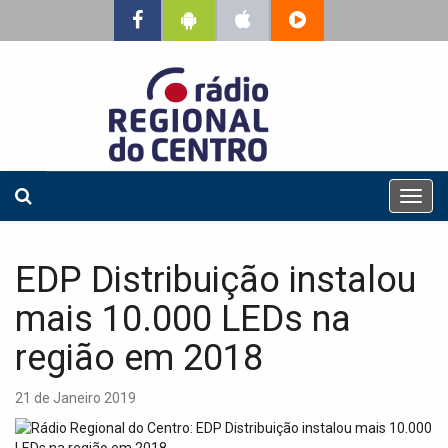
T
o
g
g
EDP Distribuição instalou
l
e
mais 10.000 LEDs na
n
a
região em 2018
v
i
21 de Janeiro 2019
g
a