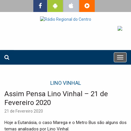
T
o
g
g
LINO VINHAL
l
e
Assim Pensa Lino Vinhal – 21 de
n
a
Fevereiro 2020
v
21 de Fevereiro 2020
i
g
Hoje a Eutanásia, o caso Marega e o Metro Bus são alguns dos
a
temas analisados por Lino Vinhal.