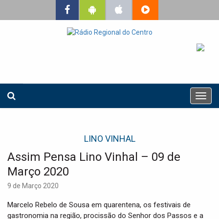
T
o
g
g
LINO VINHAL
l
e
Assim Pensa Lino Vinhal – 09 de
n
a
Março 2020
v
9 de Março 2020
i
g
Marcelo Rebelo de Sousa em quarentena, os festivais de
a
gastronomia na região, procissão do Senhor dos Passos e a