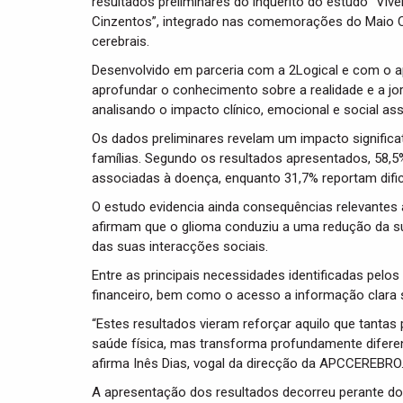
resultados preliminares do inquérito do estudo “Vi
Cinzentos”, integrado nas comemorações do Maio Ci
cerebrais.
Desenvolvido em parceria com a 2Logical e com o ap
aprofundar o conhecimento sobre a realidade e a j
analisando o impacto clínico, emocional e social as
Os dados preliminares revelam um impacto significa
famílias. Segundo os resultados apresentados, 58,5
associadas à doença, enquanto 31,7% reportam difi
O estudo evidencia ainda consequências relevantes ao
afirmam que o glioma conduziu a uma redução da su
das suas interacções sociais.
Entre as principais necessidades identificadas pelo
financeiro, bem como o acesso a informação clara 
“Estes resultados vieram reforçar aquilo que tanta
saúde física, mas transforma profundamente diferen
afirma Inês Dias, vogal da direcção da APCCEREBRO
A apresentação dos resultados decorreu perante doen