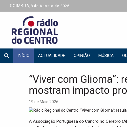
COIMBRA,
8 de Agosto de 2026
INÍCIO
ACTUALIDADE
OPINIÃO
MÚSICA
OU
“Viver com Glioma”: r
mostram impacto pro
19 de Maio 2026
A Associação Portuguesa do Cancro no Cérebro (A