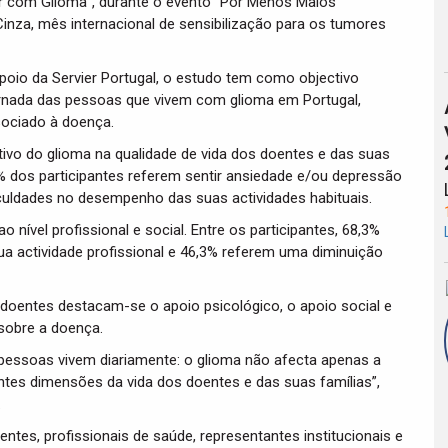
ver com Glioma”, durante o evento “Por Menos Maios
nza, mês internacional de sensibilização para os tumores
oio da Servier Portugal, o estudo tem como objectivo
ornada das pessoas que vivem com glioma em Portugal,
sociado à doença.
tivo do glioma na qualidade de vida dos doentes e das suas
% dos participantes referem sentir ansiedade e/ou depressão
culdades no desempenho das suas actividades habituais.
 nível profissional e social. Entre os participantes, 68,3%
a actividade profissional e 46,3% referem uma diminuição
s doentes destacam-se o apoio psicológico, o apoio social e
sobre a doença.
s pessoas vivem diariamente: o glioma não afecta apenas a
tes dimensões da vida dos doentes e das suas famílias”,
.
tes, profissionais de saúde, representantes institucionais e