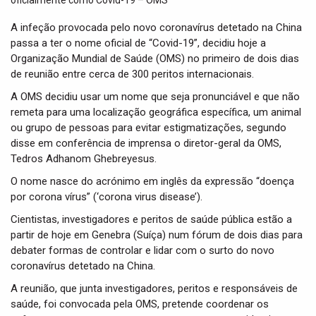
t
i
A infeção provocada pelo novo coronavírus detetado na China
o
passa a ter o nome oficial de “Covid-19”, decidiu hoje a
n
Organização Mundial de Saúde (OMS) no primeiro de dois dias
de reunião entre cerca de 300 peritos internacionais.
A OMS decidiu usar um nome que seja pronunciável e que não
remeta para uma localização geográfica específica, um animal
ou grupo de pessoas para evitar estigmatizações, segundo
disse em conferência de imprensa o diretor-geral da OMS,
Tedros Adhanom Ghebreyesus.
O nome nasce do acrónimo em inglês da expressão “doença
por corona vírus” (‘corona virus disease’).
Cientistas, investigadores e peritos de saúde pública estão a
partir de hoje em Genebra (Suíça) num fórum de dois dias para
debater formas de controlar e lidar com o surto do novo
coronavírus detetado na China.
A reunião, que junta investigadores, peritos e responsáveis de
saúde, foi convocada pela OMS, pretende coordenar os