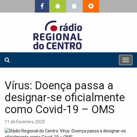
T
o
g
g
Vírus: Doença passa a
l
e
designar-se oficialmente
n
a
como Covid-19 – OMS
v
i
11 de Fevereiro 2020
g
a