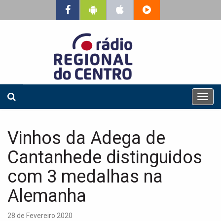
T
o
g
g
Vinhos da Adega de
l
e
Cantanhede distinguidos
n
a
com 3 medalhas na
v
Alemanha
i
g
a
28 de Fevereiro 2020