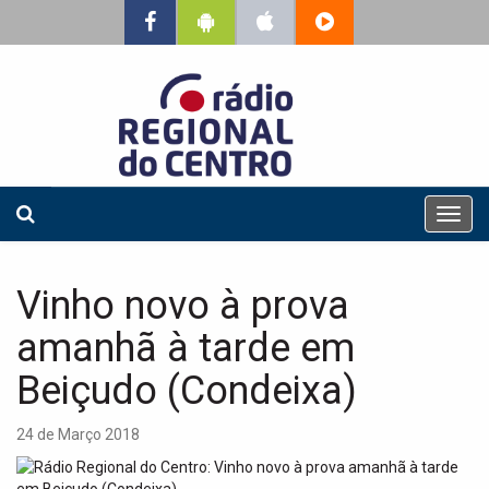
T
o
g
g
Vinho novo à prova
l
e
amanhã à tarde em
n
a
Beiçudo (Condeixa)
v
i
24 de Março 2018
g
a