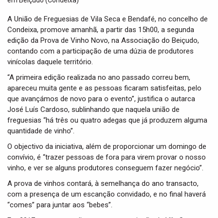
t
i
A União de Freguesias de Vila Seca e Bendafé, no concelho de
o
Condeixa, promove amanhã, a partir das 15h00, a segunda
n
edição da Prova de Vinho Novo, na Associação do Beiçudo,
contando com a participação de uma dúzia de produtores
vinícolas daquele território.
“A primeira edição realizada no ano passado correu bem,
apareceu muita gente e as pessoas ficaram satisfeitas, pelo
que avançámos de novo para o evento”, justifica o autarca
José Luís Cardoso, sublinhando que naquela união de
freguesias “há três ou quatro adegas que já produzem alguma
quantidade de vinho”.
O objectivo da iniciativa, além de proporcionar um domingo de
convívio, é “trazer pessoas de fora para virem provar o nosso
vinho, e ver se alguns produtores conseguem fazer negócio”.
A prova de vinhos contará, à semelhança do ano transacto,
com a presença de um escanção convidado, e no final haverá
“comes” para juntar aos “bebes”.