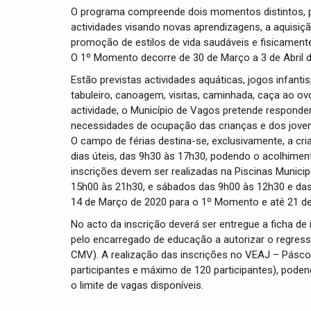
O programa compreende dois momentos distintos, p
actividades visando novas aprendizagens, a aquisi
promoção de estilos de vida saudáveis e fisicamente
O 1º Momento decorre de 30 de Março a 3 de Abril d
Estão previstas actividades aquáticas, jogos infanti
tabuleiro, canoagem, visitas, caminhada, caça ao ov
actividade, o Município de Vagos pretende responde
necessidades de ocupação das crianças e dos joven
O campo de férias destina-se, exclusivamente, a cr
dias úteis, das 9h30 às 17h30, podendo o acolhiment
inscrições devem ser realizadas na Piscinas Municipa
15h00 às 21h30, e sábados das 9h00 às 12h30 e das
14 de Março de 2020 para o 1º Momento e até 21 d
No acto da inscrição deverá ser entregue a ficha de
pelo encarregado de educação a autorizar o regres
CMV). A realização das inscrições no VEAJ – Pásco
participantes e máximo de 120 participantes), pode
o limite de vagas disponíveis.