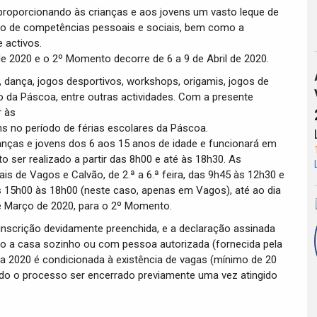
roporcionando às crianças e aos jovens um vasto leque de
ção de competências pessoais e sociais, bem como a
 activos.
e 2020 e o 2º Momento decorre de 6 a 9 de Abril de 2020.
s, dança, jogos desportivos, workshops, origamis, jogos de
o da Páscoa, entre outras actividades. Com a presente
r às
s no período de férias escolares da Páscoa.
ianças e jovens dos 6 aos 15 anos de idade e funcionará em
o ser realizado a partir das 8h00 e até às 18h30. As
is de Vagos e Calvão, de 2.ª a 6.ª feira, das 9h45 às 12h30 e
 15h00 às 18h00 (neste caso, apenas em Vagos), até ao dia
e Março de 2020, para o 2º Momento.
 inscrição devidamente preenchida, e a declaração assinada
so a casa sozinho ou com pessoa autorizada (fornecida pela
a 2020 é condicionada à existência de vagas (mínimo de 20
ndo o processo ser encerrado previamente uma vez atingido