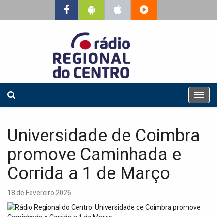
T
o
g
g
Universidade de Coimbra
l
e
promove Caminhada e
n
a
Corrida a 1 de Março
v
i
18 de Fevereiro 2026
g
a