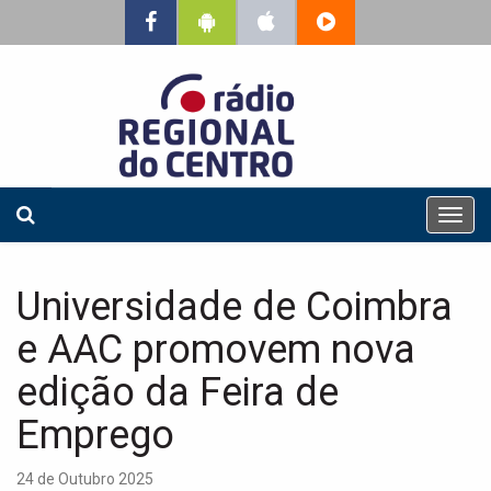
T
o
g
g
Universidade de Coimbra
l
e
e AAC promovem nova
n
a
edição da Feira de
v
Emprego
i
g
a
24 de Outubro 2025