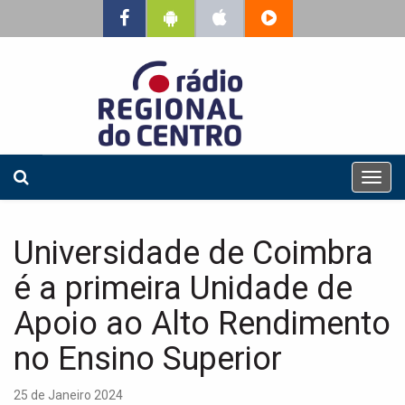
T
o
g
g
Universidade de Coimbra
l
e
é a primeira Unidade de
n
a
Apoio ao Alto Rendimento
v
no Ensino Superior
i
g
a
25 de Janeiro 2024