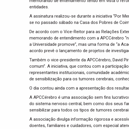
memorando de entendimento tendo em vista o reforço
entidades.
A assinatura realizou-se durante a iniciativa “Por 
se no passado sábado na Casa dos Pobres de Coim
De acordo com o Vice-Reitor para as Relações Exter
memorando de entendimento com a APCCérebro “não
a Universidade promove”, mas uma forma de “a Acade
acordo prevê o lançamento de projetos de investiga
Também o vice-presidente da APCCérebro, David Pi
comum”. A iniciativa, que contou com a participação 
representantes institucionais, comunidade académica 
de sensibilização para os tumores cerebrais, conhe
O dia contou ainda com a apresentação dos resultad
A APCCérebro é uma associação sem fins lucrativo
do sistema nervoso central, bem como dos seus fam
sensibilizar para todos os tipos de tumores cerebrai
A associação divulga informação rigorosa e acessíve
doentes, familiares e cuidadores, com especial aten