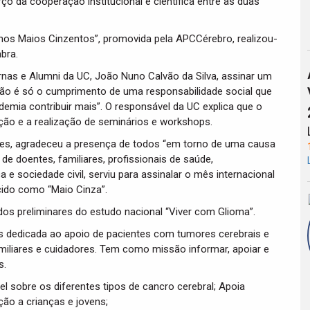
 da cooperação institucional e científica entre as duas
Menos Maios Cinzentos”, promovida pela APCCérebro, realizou-
bra.
nas e Alumni da UC, João Nuno Calvão da Silva, assinar um
 é só o cumprimento de uma responsabilidade social que
mia contribuir mais”. O responsável da UC explica que o
ção e a realização de seminários e workshops.
res, agradeceu a presença de todos “em torno de uma causa
de doentes, familiares, profissionais de saúde,
e sociedade civil, serviu para assinalar o mês internacional
cido como “Maio Cinza”.
os preliminares do estudo nacional “Viver com Glioma”.
s dedicada ao apoio de pacientes com tumores cerebrais e
iliares e cuidadores. Tem como missão informar, apoiar e
s.
l sobre os diferentes tipos de cancro cerebral; Apoia
ção a crianças e jovens;