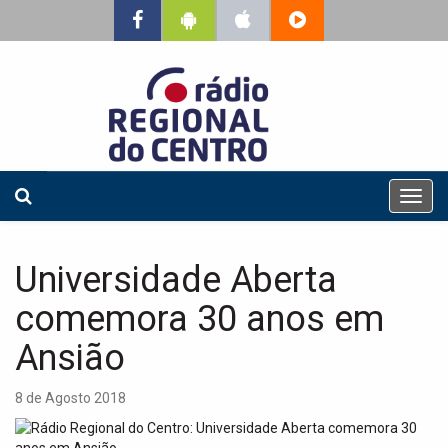
T
o
g
g
Universidade Aberta
l
e
comemora 30 anos em
n
a
Ansião
v
i
8 de Agosto 2018
g
a