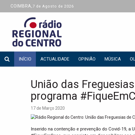
COIMBRA,
7 de Agosto de 2026
INÍCIO
ACTUALIDADE
OPINIÃO
MÚSICA
OU
União das Freguesias
programa #FiqueEm
17 de Março 2020
Inserido na contenção e prevenção do Covid-19, a 