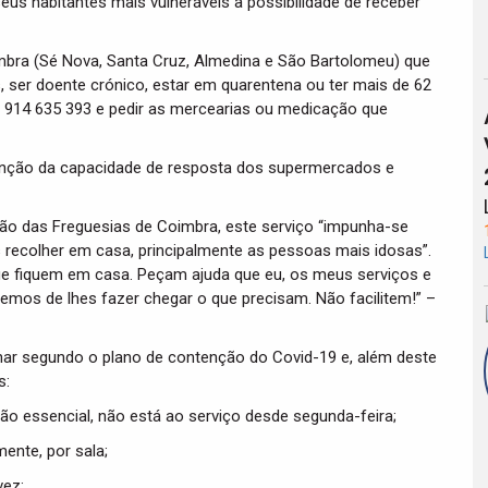
us habitantes mais vulneráveis a possibilidade de receber
imbra (Sé Nova, Santa Cruz, Almedina e São Bartolomeu) que
, ser doente crónico, estar em quarentena ou ter mais de 62
o 914 635 393 e pedir as mercearias ou medicação que
unção da capacidade de resposta dos supermercados e
ão das Freguesias de Coimbra, este serviço “impunha-se
 recolher em casa, principalmente as pessoas mais idosas”.
que fiquem em casa. Peçam ajuda que eu, os meus serviços e
remos de lhes fazer chegar o que precisam. Não facilitem!” –
nar segundo o plano de contenção do Covid-19 e, além deste
s:
ão essencial, não está ao serviço desde segunda-feira;
ente, por sala;
vez;