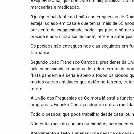
#FiqueEmCasa, que consiste em disponibilizar aos se
mercearias e medicação.
“Qualquer habitante da União das Freguesias de Co
esteja isolado em casa e que tenha mais de 65 anos
por cento de incapacidade, pode ligar para o númer
precisa e assim não sai de casa”, refere a autarquia.
Os pedidos são entregues nos dias seguintes em f
farmácias.
Segundo João Francisco Campos, presidente da Uni
pela necessidade imperiosa de todos termos de nos
“Esta pandemia é séria e apelo a todos os idosos 
muitas outras entidades que estão no terreno, trata
refere.
A União das Freguesias de Coimbra já está a funcio
programa #FiqueEmCasa, já adoptou outras medida
Todo o pessoal que pode trabalhar desde casa ,ou n
Não estar mais do que um funcionário, permanentem
Atendimento é feito a apenas uma pessoa de cada 