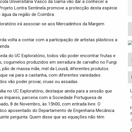
scola Universitária Vasco da Gama vão dar a conhecer a
 Projeto Lontra Sentinela promove a protecção desta espécie
e água da região de Coimbra.
xploratório irá associar-se aos Mercadinhos da Margem
a volta a contar com a participação de artistas plásticos a
venda.
da do UC Exploratório, todos vão poder encontrar frutas e
is, cogumelos produzidos em serradura de carvalho no Fungi
res, pão de massa mãe, mel da Lousã, diferentes produtos
taque vai para a castanha, com diferentes variedades
dos vão poder provar, cruas ou assadas.
ia no UC Exploratório, destaque ainda para a sessão que
as ímpares, parceria com a Sociedade Portuguesa de
ado, 8 de Novembro, às 15h00, com entrada livre. O
drático aposentado do Departamento de Engenharia Mecânica
eguinte pergunta: Quem disse que as equações não têm
3