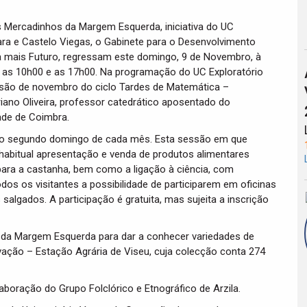
 Mercadinhos da Margem Esquerda, iniciativa do UC
ara e Castelo Viegas, o Gabinete para o Desenvolvimento
a mais Futuro, regressam este domingo, 9 de Novembro, à
re as 10h00 e as 17h00. Na programação do UC Exploratório
ssão de novembro do ciclo Tardes de Matemática –
ano Oliveira, professor catedrático aposentado do
ade de Coimbra.
no segundo domingo de cada mês. Esta sessão em que
 habitual apresentação e venda de produtos alimentares
ara a castanha, bem como a ligação à ciência, com
dos os visitantes a possibilidade de participarem em oficinas
algados. A participação é gratuita, mas sujeita a inscrição
da Margem Esquerda para dar a conhecer variedades de
ção – Estação Agrária de Viseu, cuja colecção conta 274
boração do Grupo Folclórico e Etnográfico de Arzila.