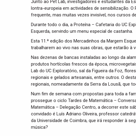
Junto ao Pet Lab, investigadores e estudantes da E
lontra-europeia em actividades de sensibilização. O
frequente, mas muitas vezes invisível, nos cursos d
Durante todo o dia, a Proteína – Cafetaria do UC E
Esquerda, servindo um menu especial de castanha.
Esta 11.ª edição dos Mercadinhos da Margem Esquerd
trabalharem ao vivo nas suas obras, que estarão à 
Nas dezenas de bancas instaladas ao longo da alame
produtos hortícolas frescos da época, microvegeta
Lab do UC Exploratório, sal da Figueira da Foz, flo
regionais e gelados artesanais, entre outros. O des
regionais, nomeadamente da Serra da Lousã, que to
Num fim de semana com propostas para toda a famíl
prossegue o ciclo Tardes de Matemática – Convers
Matemática – Delegação Centro, a decorrer este sáb
convidado é Luís Adriano Oliveira, professor cate
da Universidade de Coimbra, que irá responder à s
música?