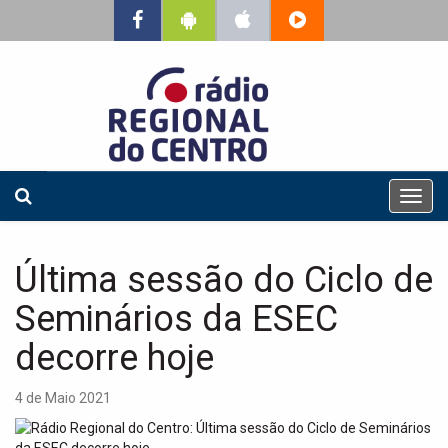
T
o
g
g
Última sessão do Ciclo de
l
e
Seminários da ESEC
n
a
decorre hoje
v
i
4 de Maio 2021
g
a