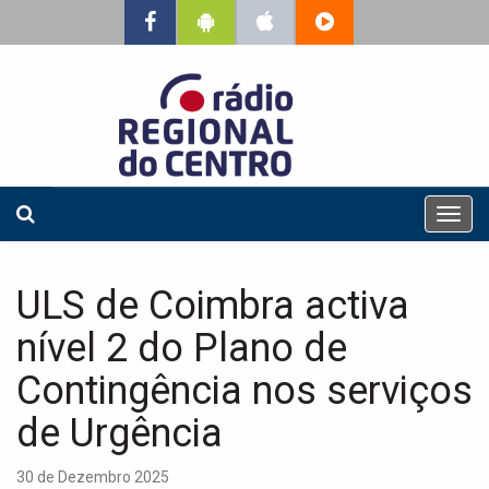
T
o
g
g
ULS de Coimbra activa
l
e
nível 2 do Plano de
n
a
Contingência nos serviços
v
de Urgência
i
g
a
30 de Dezembro 2025