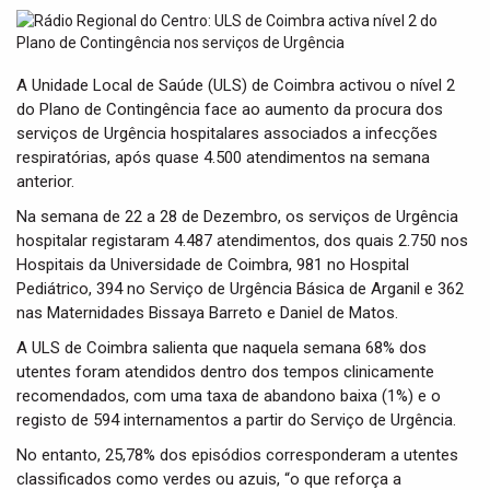
t
i
o
n
A Unidade Local de Saúde (ULS) de Coimbra activou o nível 2
do Plano de Contingência face ao aumento da procura dos
serviços de Urgência hospitalares associados a infecções
respiratórias, após quase 4.500 atendimentos na semana
anterior.
Na semana de 22 a 28 de Dezembro, os serviços de Urgência
hospitalar registaram 4.487 atendimentos, dos quais 2.750 nos
Hospitais da Universidade de Coimbra, 981 no Hospital
Pediátrico, 394 no Serviço de Urgência Básica de Arganil e 362
nas Maternidades Bissaya Barreto e Daniel de Matos.
A ULS de Coimbra salienta que naquela semana 68% dos
utentes foram atendidos dentro dos tempos clinicamente
recomendados, com uma taxa de abandono baixa (1%) e o
registo de 594 internamentos a partir do Serviço de Urgência.
No entanto, 25,78% dos episódios corresponderam a utentes
classificados como verdes ou azuis, “o que reforça a