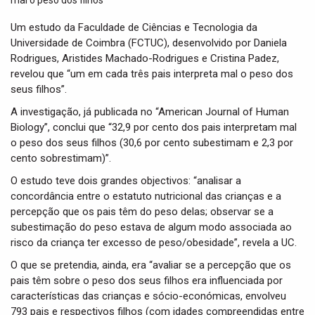
t
i
Um estudo da Faculdade de Ciências e Tecnologia da
o
Universidade de Coimbra (FCTUC), desenvolvido por Daniela
n
Rodrigues, Aristides Machado-Rodrigues e Cristina Padez,
revelou que “um em cada três pais interpreta mal o peso dos
seus filhos”.
A investigação, já publicada no “American Journal of Human
Biology”, conclui que “32,9 por cento dos pais interpretam mal
o peso dos seus filhos (30,6 por cento subestimam e 2,3 por
cento sobrestimam)”.
O estudo teve dois grandes objectivos: “analisar a
concordância entre o estatuto nutricional das crianças e a
percepção que os pais têm do peso delas; observar se a
subestimação do peso estava de algum modo associada ao
risco da criança ter excesso de peso/obesidade”, revela a UC.
O que se pretendia, ainda, era “avaliar se a percepção que os
pais têm sobre o peso dos seus filhos era influenciada por
características das crianças e sócio-económicas, envolveu
793 pais e respectivos filhos (com idades compreendidas entre