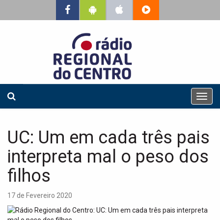
T
o
g
g
UC: Um em cada três pais
l
e
interpreta mal o peso dos
n
a
filhos
v
i
17 de Fevereiro 2020
g
a