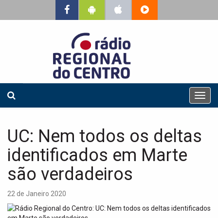
T
o
g
g
UC: Nem todos os deltas
l
e
identificados em Marte
n
a
são verdadeiros
v
i
22 de Janeiro 2020
g
a