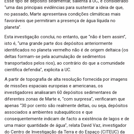
Esse tipo de depósito sedimentar, salienta a UC, é considerado
“uma das principais evidências para sustentar a ideia de que,
no passado, Marte apresentava condições climáticas mais
favoráveis que permitiram a presença de água líquida no
planeta”.
Esta investigação conclui, no entanto, que “não é bem assim”,
isto é, “uma grande parte dos depósitos anteriormente
identificados no planeta vermelho não é de origem deltaica (os
deltas formam-se pela acumulação de sedimentos
transportados pelos rios), ao contrário do que a comunidade
científica defendia”, explicita a UC.
A partir de topografia de alta resolução fornecida por imagens
de missões espaciais europeias e americanas, os
investigadores analisaram 60 depósitos sedimentares de
diferentes zonas de Marte e, “com surpresa”, verificaram que
apenas “30 por cento são realmente deltas, ou seja, depósitos
associados a ambientes subaquáticos e que
consequentemente indicam de facto a existência de lagos e de
uma maior quantidade de água”, relata David Vaz, investigador
do Centro de Investigação da Terra e do Espaço (CITEUC) da