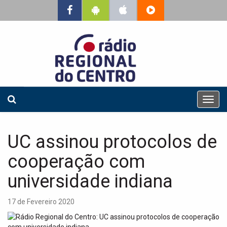
T
o
g
g
UC assinou protocolos de
l
e
cooperação com
n
a
universidade indiana
v
i
17 de Fevereiro 2020
g
a