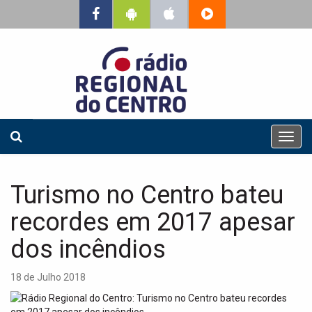
T
o
g
g
Turismo no Centro bateu
l
e
recordes em 2017 apesar
n
a
dos incêndios
v
i
18 de Julho 2018
g
a