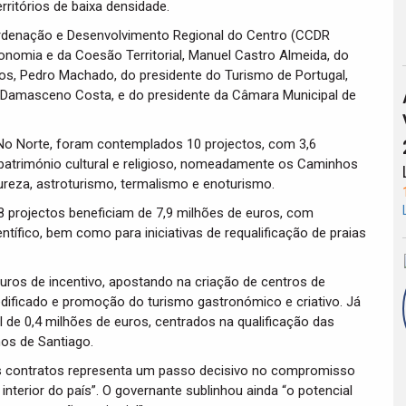
rritórios de baixa densidade.
rdenação e Desenvolvimento Regional do Centro (CCDR
nomia e da Coesão Territorial, Manuel Castro Almeida, do
os, Pedro Machado, do presidente do Turismo de Portugal,
l Damasceno Costa, e do presidente da Câmara Municipal de
 No Norte, foram contemplados 10 projectos, com 3,6
património cultural e religioso, nomeadamente os Caminhos
ureza, astroturismo, termalismo e enoturismo.
8 projectos beneficiam de 7,9 milhões de euros, com
ntífico, bem como para iniciativas de requalificação de praias
uros de incentivo, apostando na criação de centros de
edificado e promoção do turismo gastronómico e criativo. Já
 de 0,4 milhões de euros, centrados na qualificação das
os de Santiago.
es contratos representa um passo decisivo no compromisso
nterior do país”. O governante sublinhou ainda “o potencial