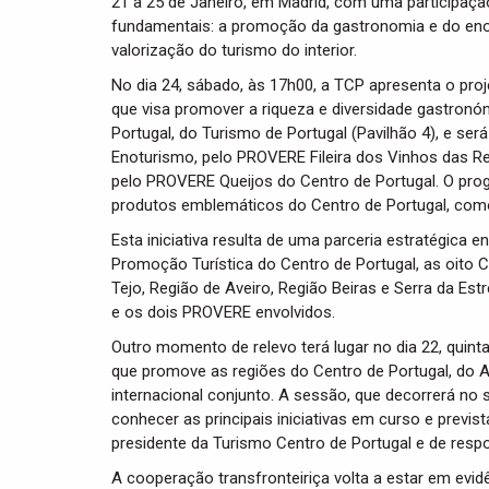
21 a 25 de Janeiro, em Madrid, com uma participaçã
fundamentais: a promoção da gastronomia e do enotu
valorização do turismo do interior.
No dia 24, sábado, às 17h00, a TCP apresenta o proje
que visa promover a riqueza e diversidade gastronóm
Portugal, do Turismo de Portugal (Pavilhão 4), e ser
Enoturismo, pelo PROVERE Fileira dos Vinhos das Reg
pelo PROVERE Queijos do Centro de Portugal. O pr
produtos emblemáticos do Centro de Portugal, como 
Esta iniciativa resulta de uma parceria estratégica e
Promoção Turística do Centro de Portugal, as oito C
Tejo, Região de Aveiro, Região Beiras e Serra da Est
e os dois PROVERE envolvidos.
Outro momento de relevo terá lugar no dia 22, quint
que promove as regiões do Centro de Portugal, do 
internacional conjunto. A sessão, que decorrerá no 
conhecer as principais iniciativas em curso e previ
presidente da Turismo Centro de Portugal e de respo
A cooperação transfronteiriça volta a estar em evid