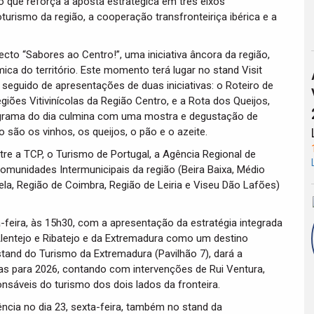
o que reforça a aposta estratégica em três eixos
rismo da região, a cooperação transfronteiriça ibérica e a
cto “Sabores ao Centro!”, uma iniciativa âncora da região,
ica do território. Este momento terá lugar no stand Visit
á seguido de apresentações de duas iniciativas: o Roteiro de
iões Vitivinícolas da Região Centro, e a Rota dos Queijos,
ograma do dia culmina com uma mostra e degustação de
são os vinhos, os queijos, o pão e o azeite.
ntre a TCP, o Turismo de Portugal, a Agência Regional de
omunidades Intermunicipais da região (Beira Baixa, Médio
rela, Região de Coimbra, Região de Leiria e Viseu Dão Lafões)
a-feira, às 15h30, com a apresentação da estratégia integrada
Alentejo e Ribatejo e da Extremadura como um destino
stand do Turismo da Extremadura (Pavilhão 7), dará a
stas para 2026, contando com intervenções de Rui Ventura,
nsáveis do turismo dos dois lados da fronteira.
ência no dia 23, sexta-feira, também no stand da