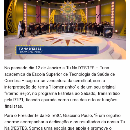
t
i
o
n
No passado dia 12 de Janeiro a Tu Na D’ESTES – Tuna
académica da Escola Superior de Tecnologia da Saúde de
Coimbra – sagrou-se vencedora da semifinal, com a
interpretação do tema “Homenzinho” e de um seu original
“Eterno Beijo”, no programa Estrelas ao Sábado, transmitido
pela RTP1, ficando apurada como uma das oito actuações
finalistas.
Para o Presidente da ESTeSC, Graciano Paulo, “É um orgulho
enorme acompanhar a dedicação e os resultados da nossa Tu
Na D’ESTES. Somos uma escola que apoia e promove o