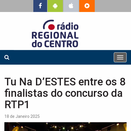
T
o
g
g
Tu Na D’ESTES entre os 8
l
e
finalistas do concurso da
n
a
RTP1
v
i
18 de Janeiro 2025
g
a