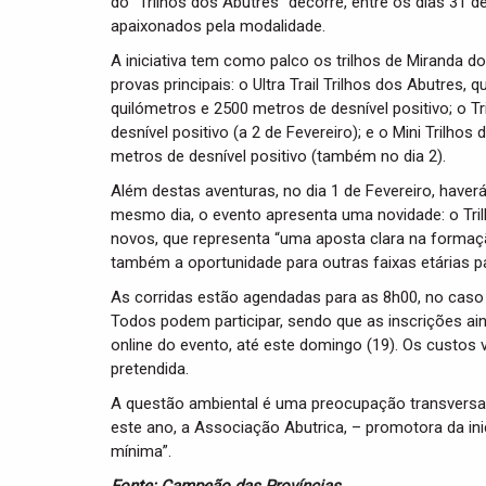
do “Trilhos dos Abutres” decorre, entre os dias 31 de
apaixonados pela modalidade.
A iniciativa tem como palco os trilhos de Miranda d
provas principais: o Ultra Trail Trilhos dos Abutres, 
quilómetros e 2500 metros de desnível positivo; o T
desnível positivo (a 2 de Fevereiro); e o Mini Trilh
metros de desnível positivo (também no dia 2).
Além destas aventuras, no dia 1 de Fevereiro, haver
mesmo dia, o evento apresenta uma novidade: o Tri
novos, que representa “uma aposta clara na formaç
também a oportunidade para outras faixas etárias par
As corridas estão agendadas para as 8h00, no caso 
Todos podem participar, sendo que as inscrições ai
online do evento, até este domingo (19). Os custos
pretendida.
A questão ambiental é uma preocupação transversal a
este ano, a Associação Abutrica, – promotora da ini
mínima”.