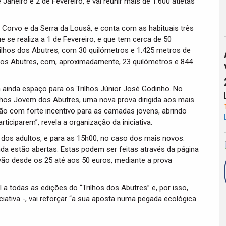
 Janeiro e 2 de Fevereiro, e vai reunir mais de 1.600 atletas
o Corvo e da Serra da Lousã, e conta com as habituais três
que se realiza a 1 de Fevereiro, e que tem cerca de 50
rilhos dos Abutres, com 30 quilómetros e 1.425 metros de
os dos Abutres, com, aproximadamente, 23 quilómetros e 844
á ainda espaço para os Trilhos Júnior José Godinho. No
lhos Jovem dos Abutres, uma nova prova dirigida aos mais
ão com forte incentivo para as camadas jovens, abrindo
ticiparem”, revela a organização da iniciativa.
dos adultos, e para as 15h00, no caso dos mais novos.
nda estão abertas. Estas podem ser feitas através da página
 vão desde os 25 até aos 50 euros, mediante a prova
 todas as edições do “Trilhos dos Abutres” e, por isso,
ciativa -, vai reforçar “a sua aposta numa pegada ecológica