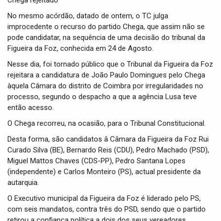
Chega rejeitado
No mesmo acórdão, datado de ontem, o TC julga
improcedente o recurso do partido Chega, que assim não se
pode candidatar, na sequência de uma decisão do tribunal da
Figueira da Foz, conhecida em 24 de Agosto.
Nesse dia, foi tornado público que o Tribunal da Figueira da Foz
rejeitara a candidatura de João Paulo Domingues pelo Chega
àquela Câmara do distrito de Coimbra por irregularidades no
processo, segundo o despacho a que a agência Lusa teve
então acesso.
O Chega recorreu, na ocasião, para o Tribunal Constitucional.
Desta forma, são candidatos â Câmara da Figueira da Foz Rui
Curado Silva (BE), Bernardo Reis (CDU), Pedro Machado (PSD),
Miguel Mattos Chaves (CDS-PP), Pedro Santana Lopes
(independente) e Carlos Monteiro (PS), actual presidente da
autarquia.
O Executivo municipal da Figueira da Foz é liderado pelo PS,
com seis mandatos, contra três do PSD, sendo que o partido
retirou a confiança política a dois dos seus vereadores.