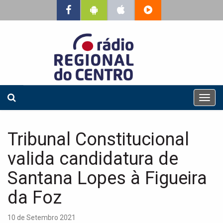
T
o
g
g
Tribunal Constitucional
l
e
valida candidatura de
n
a
Santana Lopes à Figueira
v
da Foz
i
g
a
10 de Setembro 2021