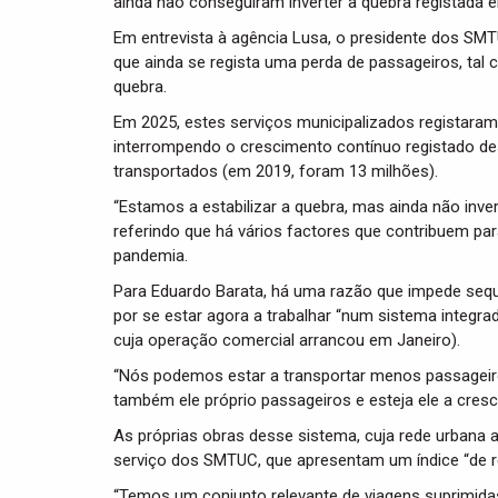
ainda não conseguiram inverter a quebra registada e
Em entrevista à agência Lusa, o presidente dos SM
que ainda se regista uma perda de passageiros, tal 
quebra.
Em 2025, estes serviços municipalizados registara
interrompendo o crescimento contínuo registado de
transportados (em 2019, foram 13 milhões).
“Estamos a estabilizar a quebra, mas ainda não inv
referindo que há vários factores que contribuem par
pandemia.
Para Eduardo Barata, há uma razão que impede sequ
por se estar agora a trabalhar “num sistema integra
cuja operação comercial arrancou em Janeiro).
“Nós podemos estar a transportar menos passageir
também ele próprio passageiros e esteja ele a cresc
As próprias obras desse sistema, cuja rede urbana
serviço dos SMTUC, que apresentam um índice “de r
“Temos um conjunto relevante de viagens suprimida