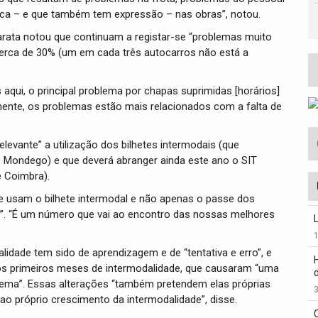
dica – e que também tem expressão – nas obras”, notou.
arata notou que continuam a registar-se “problemas muito
cerca de 30% (um em cada três autocarros não está a
aqui, o principal problema por chapas suprimidas [horários]
emente, os problemas estão mais relacionados com a falta de
evante” a utilização dos bilhetes intermodais (que
 Mondego) e que deverá abranger ainda este ano o SIT
e Coimbra).
 usam o bilhete intermodal e não apenas o passe dos
%”. “É um número que vai ao encontro das nossas melhores
idade tem sido de aprendizagem e de “tentativa e erro”, e
 nos primeiros meses de intermodalidade, que causaram “uma
stema”. Essas alterações “também pretendem elas próprias
3
 ao próprio crescimento da intermodalidade”, disse.