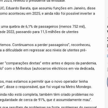
m 2025, revelou o presidente da entidade.
TUC, Eduardo Barata, que assumiu funções em Janeiro, disse
como aconteceu em 2025, e ainda não foi possível inverter a
m uma quebra de 6,1% de passageiros (menos 752 mil),
sde 2022, passando para 11,5 milhões de utentes
ertemos. Continuamos a perder passageiros”, reconheceu,
a a dificuldade em regressar aos níveis de utentes pré-
er “comparações diretas” entre antes e depois da pandemia,
do” com o Metrobus (autocarros eléctricos em via dedicada,
os, mas estamos a permitir que o novo operador tenha
er”, disse o responsável, que foi vogal na Metro Mondego.
 ainda não está completa, também têm criado problemas no
egularidade de cerca de 91%, que é assumidamente mau”.
s que resultam de problemas na frota, problemas do pessoal