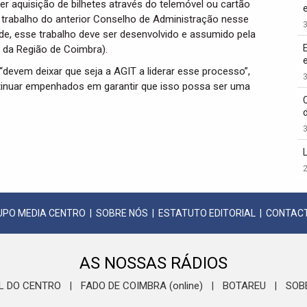
er aquisição de bilhetes através do telemóvel ou cartão
trabalho do anterior Conselho de Administração nesse
3
ade, esse trabalho deve ser desenvolvido e assumido pela
 da Região de Coimbra).
devem deixar que seja a AGIT a liderar esse processo”,
3
tinuar empenhados em garantir que isso possa ser uma
3
2
UPO MEDIA CENTRO
|
SOBRE NÓS
|
ESTATUTO EDITORIAL
|
CONTAC
AS NOSSAS RÁDIOS
L DO CENTRO
FADO DE COIMBRA (online)
BOTAREU
SOB
|
|
|