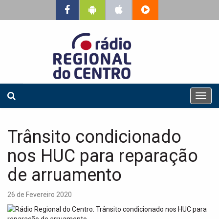
T
o
g
g
Trânsito condicionado
l
e
nos HUC para reparação
n
a
de arruamento
v
i
26 de Fevereiro 2020
g
a