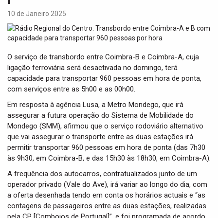
t
i
10 de Janeiro 2025
o
n
O serviço de transbordo entre Coimbra-B e Coimbra-A, cuja
ligação ferroviária será desactivada no domingo, terá
capacidade para transportar 960 pessoas em hora de ponta,
com serviços entre as 5h00 e as 00h00.
Em resposta à agência Lusa, a Metro Mondego, que irá
assegurar a futura operação do Sistema de Mobilidade do
Mondego (SMM), afirmou que o serviço rodoviário alternativo
que vai assegurar o transporte entre as duas estações irá
permitir transportar 960 pessoas em hora de ponta (das 7h30
às 9h30, em Coimbra-B, e das 15h30 às 18h30, em Coimbra-A).
A frequência dos autocarros, contratualizados junto de um
operador privado (Vale do Ave), irá variar ao longo do dia, com
a oferta desenhada tendo em conta os horários actuais e “as
contagens de passageiros entre as duas estações, realizadas
pela CP [Comboios de Portugal]”, e foi programada de acordo