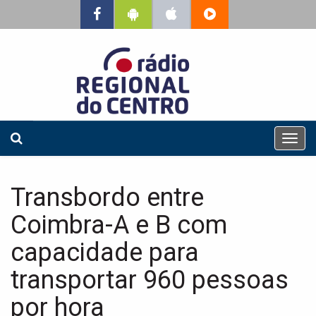
T
o
g
g
Transbordo entre
l
e
Coimbra-A e B com
n
a
capacidade para
v
transportar 960 pessoas
i
g
por hora
a