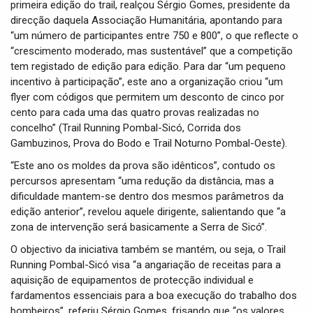
primeira edição do trail, realçou Sérgio Gomes, presidente da
direcção daquela Associação Humanitária, apontando para
“um número de participantes entre 750 e 800”, o que reflecte o
“crescimento moderado, mas sustentável” que a competição
tem registado de edição para edição. Para dar “um pequeno
incentivo à participação”, este ano a organização criou “um
flyer com códigos que permitem um desconto de cinco por
cento para cada uma das quatro provas realizadas no
concelho” (Trail Running Pombal-Sicó, Corrida dos
Gambuzinos, Prova do Bodo e Trail Noturno Pombal-Oeste).
“Este ano os moldes da prova são idênticos”, contudo os
percursos apresentam “uma redução da distância, mas a
dificuldade mantem-se dentro dos mesmos parâmetros da
edição anterior”, revelou aquele dirigente, salientando que “a
zona de intervenção será basicamente a Serra de Sicó”.
O objectivo da iniciativa também se mantém, ou seja, o Trail
Running Pombal-Sicó visa “a angariação de receitas para a
aquisição de equipamentos de protecção individual e
fardamentos essenciais para a boa execução do trabalho dos
bombeiros”, referiu Sérgio Gomes, frisando que “os valores