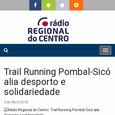
T
o
g
g
Trail Running Pombal-Sicó
l
e
alia desporto e
n
a
solidariedade
v
i
3 de Abril 2018
g
a