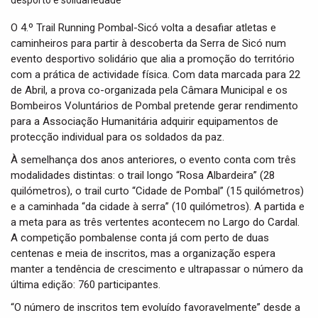
t
i
O 4.º Trail Running Pombal-Sicó volta a desafiar atletas e
o
caminheiros para partir à descoberta da Serra de Sicó num
n
evento desportivo solidário que alia a promoção do território
com a prática de actividade física. Com data marcada para 22
de Abril, a prova co-organizada pela Câmara Municipal e os
Bombeiros Voluntários de Pombal pretende gerar rendimento
para a Associação Humanitária adquirir equipamentos de
protecção individual para os soldados da paz.
À semelhança dos anos anteriores, o evento conta com três
modalidades distintas: o trail longo “Rosa Albardeira” (28
quilómetros), o trail curto “Cidade de Pombal” (15 quilómetros)
e a caminhada “da cidade à serra” (10 quilómetros). A partida e
a meta para as três vertentes acontecem no Largo do Cardal.
A competição pombalense conta já com perto de duas
centenas e meia de inscritos, mas a organização espera
manter a tendência de crescimento e ultrapassar o número da
última edição: 760 participantes.
“O número de inscritos tem evoluído favoravelmente” desde a