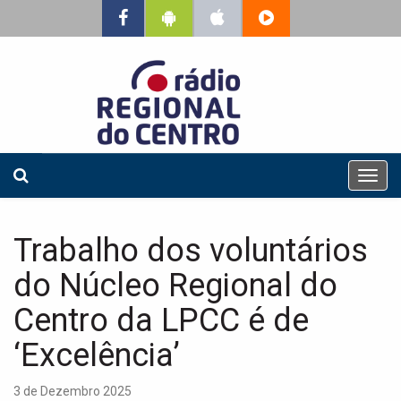
T
o
g
g
Trabalho dos voluntários
l
e
do Núcleo Regional do
n
a
Centro da LPCC é de
v
‘Excelência’
i
g
a
3 de Dezembro 2025