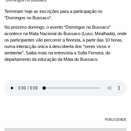
t
i
Terminam hoje as inscrições para a participação no
o
“
Domingos
no
Bussaco
“.
n
No próximo
domingo
, o
evento “
Domingos
no
Bussaco
”
acontece na Mata Nacional do
Bussaco
(Luso, Mealhada), onde
os participantes vão percorrer a floresta, a partir das 10 horas,
numa interacção única à descoberta dos “seres vivos e
ambiente”. Saiba mais na entrevista a Sofia Ferreira, do
departamento da educação da Mata do Bussaco.
PUBLICIDADE