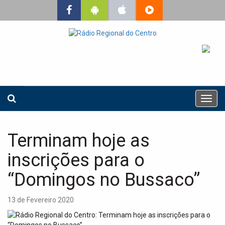
T
o
g
g
Terminam hoje as
l
e
inscrições para o
n
a
“Domingos no Bussaco”
v
i
13 de Fevereiro 2020
g
a