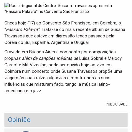
t
i
o
n
Chega hoje (17) ao Convento São Francisco, em Coimbra, o
“
Pássaro Palavra”.
Trata-se do mais recente álbum de Susana
Travassos que esteve em digressão tendo passado pela
Coreia do Sul, Espanha, Argentina e Uruguai.
Gravado em Buenos Aires e composto por composições
próp
rias além de canções inéditas de
Luisa Sobral e Melody
Gardot e Mili Vizcaíno, pode ser ouvido hoje ao vivo em
Coimbra num concerto onde Susana Travassos propõe uma
viagem às suas raízes algarvias e mostra-nos as suas
influências que misturam fado, tango, a música latino-
americana e o jazz.
PUBLICIDADE
Opinião