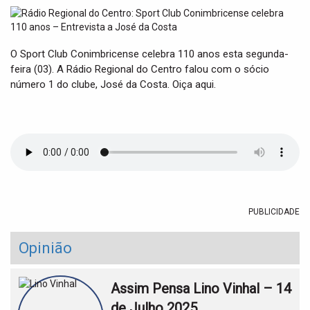
t
i
o
n
O Sport Club Conimbricense celebra 110 anos esta segunda-
feira (03). A Rádio Regional do Centro falou com o sócio
número 1 do clube, José da Costa. Oiça aqui.
PUBLICIDADE
Opinião
Assim Pensa Lino Vinhal – 14
de Julho 2025