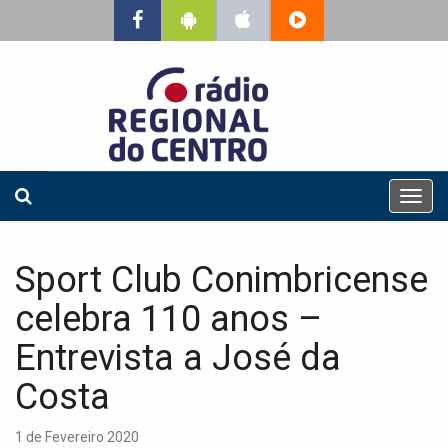
T
o
g
g
Sport Club Conimbricense
l
e
celebra 110 anos –
n
a
Entrevista a José da
v
Costa
i
g
a
1 de Fevereiro 2020