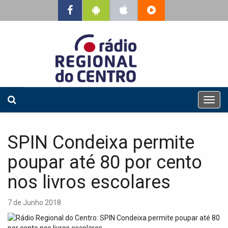
T
o
g
g
SPIN Condeixa permite
l
e
poupar até 80 por cento
n
a
nos livros escolares
v
i
7 de Junho 2018
g
a