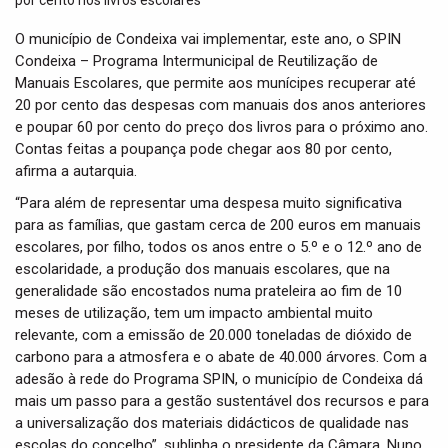
t
i
O município de Condeixa vai implementar, este ano, o SPIN
o
Condeixa – Programa Intermunicipal de Reutilização de
n
Manuais Escolares, que permite aos munícipes recuperar até
20 por cento das despesas com manuais dos anos anteriores
e poupar 60 por cento do preço dos livros para o próximo ano.
Contas feitas a poupança pode chegar aos 80 por cento,
afirma a autarquia.
“Para além de representar uma despesa muito significativa
para as famílias, que gastam cerca de 200 euros em manuais
escolares, por filho, todos os anos entre o 5.º e o 12.º ano de
escolaridade, a produção dos manuais escolares, que na
generalidade são encostados numa prateleira ao fim de 10
meses de utilização, tem um impacto ambiental muito
relevante, com a emissão de 20.000 toneladas de dióxido de
carbono para a atmosfera e o abate de 40.000 árvores. Com a
adesão à rede do Programa SPIN, o município de Condeixa dá
mais um passo para a gestão sustentável dos recursos e para
a universalização dos materiais didácticos de qualidade nas
escolas do concelho”, sublinha o presidente da Câmara, Nuno