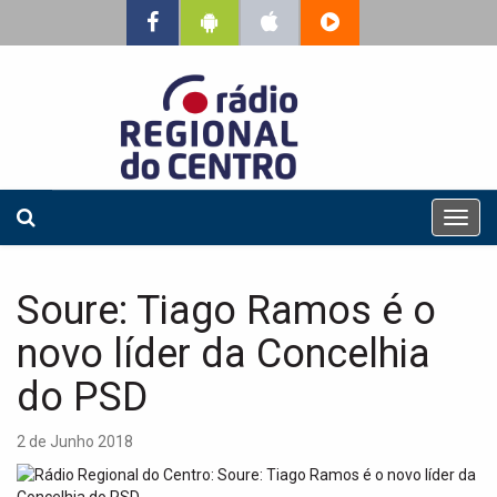
T
o
g
g
Soure: Tiago Ramos é o
l
e
novo líder da Concelhia
n
a
do PSD
v
i
2 de Junho 2018
g
a