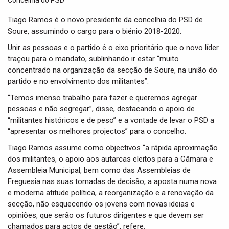
t
i
Tiago Ramos é o novo presidente da concelhia do PSD de
o
Soure, assumindo o cargo para o biénio 2018-2020.
n
Unir as pessoas e o partido é o eixo prioritário que o novo líder
traçou para o mandato, sublinhando ir estar “muito
concentrado na organização da secção de Soure, na união do
partido e no envolvimento dos militantes”.
“Temos imenso trabalho para fazer e queremos agregar
pessoas e não segregar”, disse, destacando o apoio de
“militantes históricos e de peso” e a vontade de levar o PSD a
“apresentar os melhores projectos” para o concelho.
Tiago Ramos assume como objectivos “a rápida aproximação
dos militantes, o apoio aos autarcas eleitos para a Câmara e
Assembleia Municipal, bem como das Assembleias de
Freguesia nas suas tomadas de decisão, a aposta numa nova
e moderna atitude política, a reorganização e a renovação da
secção, não esquecendo os jovens com novas ideias e
opiniões, que serão os futuros dirigentes e que devem ser
chamados para actos de gestão”, refere.