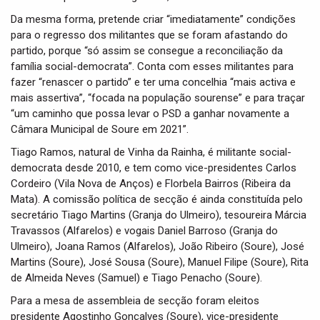
Da mesma forma, pretende criar “imediatamente” condições
para o regresso dos militantes que se foram afastando do
partido, porque “só assim se consegue a reconciliação da
família social-democrata”. Conta com esses militantes para
fazer “renascer o partido” e ter uma concelhia “mais activa e
mais assertiva”, “focada na população sourense” e para traçar
“um caminho que possa levar o PSD a ganhar novamente a
Câmara Municipal de Soure em 2021”.
Tiago Ramos, natural de Vinha da Rainha, é militante social-
democrata desde 2010, e tem como vice-presidentes Carlos
Cordeiro (Vila Nova de Anços) e Florbela Bairros (Ribeira da
Mata). A comissão política de secção é ainda constituída pelo
secretário Tiago Martins (Granja do Ulmeiro), tesoureira Márcia
Travassos (Alfarelos) e vogais Daniel Barroso (Granja do
Ulmeiro), Joana Ramos (Alfarelos), João Ribeiro (Soure), José
Martins (Soure), José Sousa (Soure), Manuel Filipe (Soure), Rita
de Almeida Neves (Samuel) e Tiago Penacho (Soure).
Para a mesa de assembleia de secção foram eleitos
presidente Agostinho Gonçalves (Soure), vice-presidente