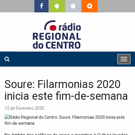
T
o
g
g
Soure: Filarmonias 2020
l
e
inicia este fim-de-semana
n
a
12 de Fevereiro 2020
v
i
g
a