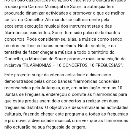
No âmbito das políticas de apoio e incentivo à Cultura levadas
t
a cabo pela Câmara Municipal de Soure, a autarquia tem
i
procurado dinamizar actividades e promover o que de melhor
o
n
se faz no Concelho. Afirmando-se culturalmente pela
excelente execução musical dos instrumentistas e das
filarmónicas existentes, Soure tem sido palco de brilhantes
concertos. Pode considerar-se, aliás, a música como sendo
um dos ex-líbris culturais concelhios. Neste sentido, e na
tentativa de fazer chegar a música a todo o território do
Concelho, o Município de Soure promove mais uma edição da
iniciativa “FILARMONIAS – 10 CONCERTOS, 10 FREGUESIAS”.
Este projecto surge da intensa actividade e dinamismo
demonstrados pelas cinco bandas filarmónicas concelhias,
reconhecidas pela Autarquia, que, em articulação com as 10
Juntas de Freguesia, endereçou o convite às filarmónicas para
que estas produzissem dois concertos a realizar em duas
freguesias distintas. O objectivo é descentralizar as actividades
culturais, fazendo chegar este programa a todas as freguesias
e promover a diversidade musical, uma vez que as filarmónicas
não actuarão na sua freguesia de origem.