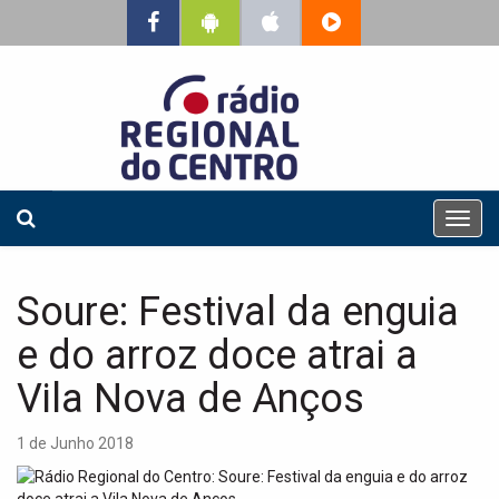
T
o
g
g
Soure: Festival da enguia
l
e
e do arroz doce atrai a
n
a
Vila Nova de Anços
v
i
1 de Junho 2018
g
a