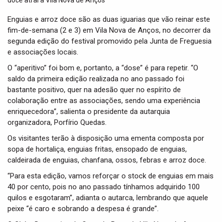
t
i
Enguias e arroz doce são as duas iguarias que vão reinar este
o
fim-de-semana (2 e 3) em Vila Nova de Anços, no decorrer da
n
segunda edição do festival promovido pela Junta de Freguesia
e associações locais.
O “aperitivo” foi bom e, portanto, a “dose” é para repetir. “O
saldo da primeira edição realizada no ano passado foi
bastante positivo, quer na adesão quer no espírito de
colaboração entre as associações, sendo uma experiência
enriquecedora”, salienta o presidente da autarquia
organizadora, Porfírio Quedas.
Os visitantes terão à disposição uma ementa composta por
sopa de hortaliça, enguias fritas, ensopado de enguias,
caldeirada de enguias, chanfana, ossos, febras e arroz doce.
“Para esta edição, vamos reforçar o stock de enguias em mais
40 por cento, pois no ano passado tínhamos adquirido 100
quilos e esgotaram”, adianta o autarca, lembrando que aquele
peixe “é caro e sobrando a despesa é grande”.