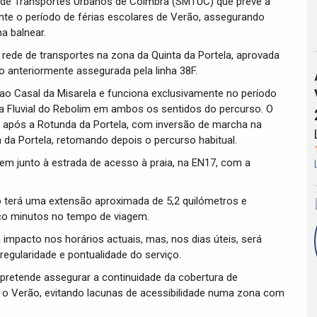
s de Transportes Urbanos de Coimbra (SMTUC) que prevê a
ante o período de férias escolares de Verão, assegurando
a balnear.
rede de transportes na zona da Quinta da Portela, aprovada
ão anteriormente assegurada pela linha 38F.
 ao Casal da Misarela e funciona exclusivamente no período
aia Fluvial do Rebolim em ambos os sentidos do percurso. O
), após a Rotunda da Portela, com inversão de marcha na
 da Portela, retomando depois o percurso habitual.
gem junto à estrada de acesso à praia, na EN17, com a
 terá uma extensão aproximada de 5,2 quilómetros e
co minutos no tempo de viagem.
 impacto nos horários actuais, mas, nos dias úteis, será
regularidade e pontualidade do serviço.
pretende assegurar a continuidade da cobertura de
te o Verão, evitando lacunas de acessibilidade numa zona com