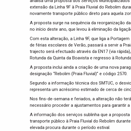
analisa uma proposta dos Serviços Municipalizado
extensão da Linha 9F à Praia Fluvial do Rebolim dur
novamente transporte público direto para aquela zon
A proposta surge na sequência da reorganização da 
no início deste ano, que levou à eliminação da ligaç
Com esta alteração, a Linha 9F, que liga a Portagem
de férias escolares de Verão, passará a servir a Pr
trajecto será efectuado através da EN17 (via rápida
Rotunda da Quinta da Boavista e regresso à Rotunda
A proposta inclui ainda a criação de uma nova para
designação “Rebolim (Praia Fluvial)” e código 2570.
Segundo a informação técnica dos SMTUC, o desvio
representa um acréscimo estimado de cerca de cin
Nos fins-de-semana e feriados, a alteração não terá
necessário proceder a ajustamentos para garantir a 
A informação dos serviços sublinha que a proposta 
transporte público à Praia Fluvial do Rebolim duran
elevada procura durante o período estival.