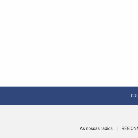
GR
As nossas rádios
|
REGION